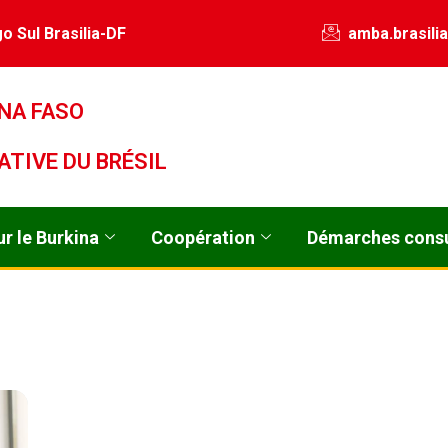
o Sul Brasilia-DF
amba.brasili
NA FASO
ATIVE DU BRÉSIL
r le Burkina
Coopération
Démarches consu