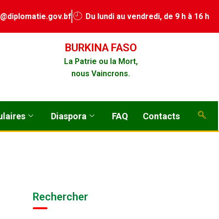
a@diplomatie.gov.bf
Du lundi au vendredi, de 9 h à 16 h
BURKINA FASO
La Patrie ou la Mort,
nous Vaincrons.
laires
Diaspora
FAQ
Contacts
Rechercher