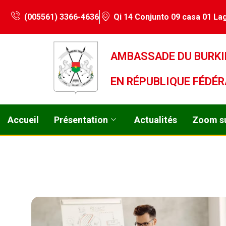
(005561) 3366-4636
Qi 14 Conjunto 09 casa 01 Lag
AMBASSADE DU BURKI
EN RÉPUBLIQUE FÉDÉR
Accueil
Présentation
Actualités
Zoom su