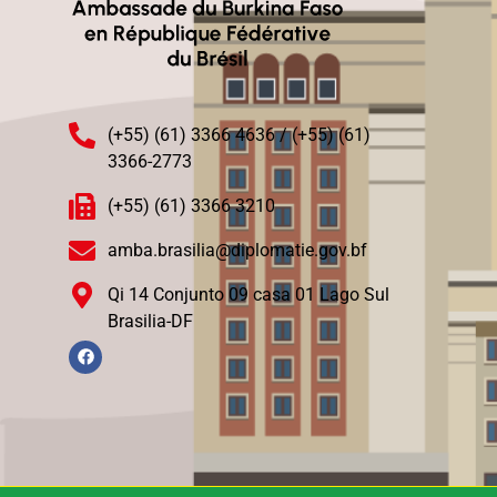
(+55) (61) 3366 4636 / (+55) (61)
3366-2773
(+55) (61) 3366 3210
amba.brasilia@diplomatie.gov.bf
Qi 14 Conjunto 09 casa 01 Lago Sul
Brasilia-DF