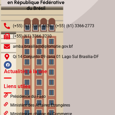
(+55) (61) 3366 4636 / (+55) (61) 3366-2773
(+55) (61) 3366 3210
amba.brasilia@diplomatie.gov.bf
Qi 14 Conjunto 09 casa 01 Lago Sul Brasilia-DF
Actualités à la une
Liens utiles
Présidence du Faso
Ministère des Affaires Etrangères
Ministère en charge du Commerce